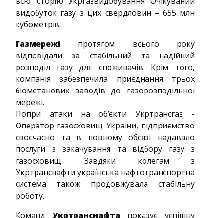
всю історію Укргазвидобування. Очікуваний
видобуток газу з цих свердловин – 655 млн
кубометрів.
Газмережі
протягом всього року
відповідали за стабільний та надійний
розподіл газу для споживачів. Крім того,
компанія забезпечила приєднання трьох
біометанових заводів до газорозподільної
мережі.
Попри атаки на об’єкти Укртрансгаз -
Оператор газосховищ України, підприємство
своєчасно та в повному обсязі надавало
послуги з закачування та відбору газу з
газосховищ. Завдяки колегам з
Укртранснафти українська нафтотранспортна
система також продовжувала стабільну
роботу.
Команд
Укртранснафта
показує успішну