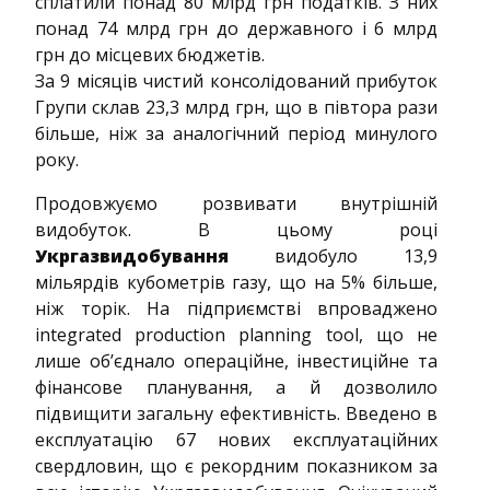
сплатили понад 80 млрд грн податків. З них
понад 74 млрд грн до державного і 6 млрд
грн до місцевих бюджетів.
За 9 місяців чистий консолідований прибуток
Групи склав 23,3 млрд грн, що в півтора рази
більше, ніж за аналогічний період минулого
року.
Продовжуємо розвивати внутрішній
видобуток. В цьому році
Укргазвидобування
видобуло 13,9
мільярдів кубометрів газу, що на 5% більше,
ніж торік. На підприємстві впроваджено
integrated production planning tool, що не
лише об’єднало операційне, інвестиційне та
фінансове планування, а й дозволило
підвищити загальну ефективність. Введено в
експлуатацію 67 нових експлуатаційних
свердловин, що є рекордним показником за