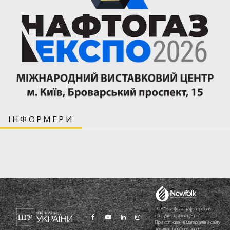
ІНФОРМЕРИ
ТОВ "Ньюфолк нафтогазовий
консультаційний центр"
При копіюванні матеріалів з сайту
посилання обов'язкове.