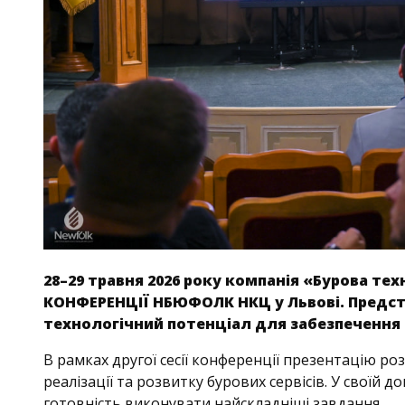
28–29 травня 2026 року компанія «Бурова те
КОНФЕРЕНЦІЇ НБЮФОЛК НКЦ у Львові. Предста
технологічний потенціал для забезпечення 
В рамках другої сесії конференції презентацію ро
реалізації та розвитку бурових сервісів. У своїй д
готовність виконувати найскладніші завдання.