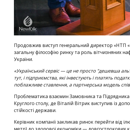
Продовжив виступ генеральний директор «НТП «Бур
загальну філософію ринку та роль вітчизняних наф
України.
«Український сервіс — це не просто "дешевша аль
тут, і підприємства, які інвестують і платять пода
поблажливе ставлення, а партнерська модель співп
Проблематика взаємин Замовника та Підрядника 
Круглого столу, де Віталій Вітрик виступив із до
стійкості держави.
Керівник компанії закликав ринок перейти від ілю
метр) до здорової економіки — довгострокових к