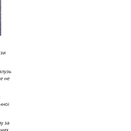
ази
алузь
не не
с
чної
у за
ьних