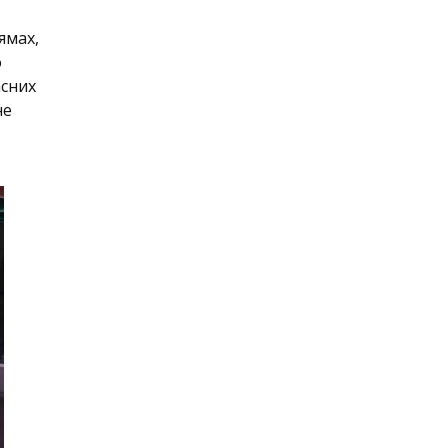
ямах,
о
асних
не