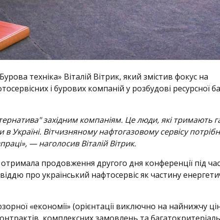
ова техніка» Віталій Вітрик, який змістив фокус на
тосервісних і бурових компаній у розбудові ресурсної б
тернатива" західним компаніям. Це люди, які тримають г
тки в Україні. Вітчизняному нафтогазовому сервісу потріб
раці», — наголосив Віталій Вітрик.
отримала продовження другого дня конференції під ча
повіддю про український нафтосервіс як частину енергети
зорної «економії» (орієнтації виключно на найнижчу цін
онтрактів, комплексних замовлень та багатокритеріал