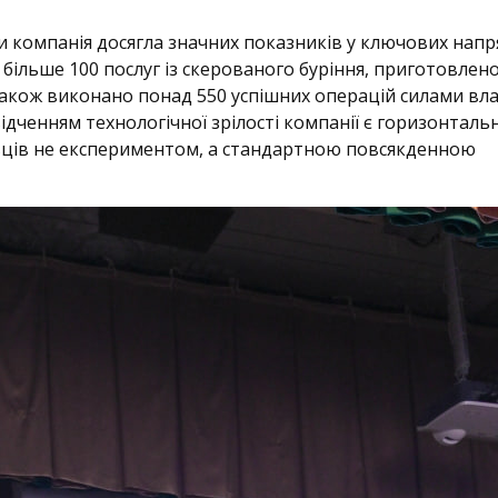
и компанія досягла значних показників у ключових напр
більше 100 послуг із скерованого буріння, приготовлен
 також виконано понад 550 успішних операцій силами вл
ідченням технологічної зрілості компанії є горизонталь
хівців не експериментом, а стандартною повсякденною