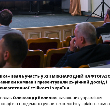
хніка» взяла участь у ХІІІ МІЖНАРОДНІЙ НАФТОГАЗ
вники компанії презентували 25-річний досвід і
енергетичної стійкості України.
зпочав
Олександр Величко
, начальник управління
оповіді він продемонстрував технологічну зрілість компан