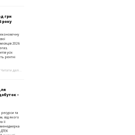
рд грн
6 року
 економічну
свої
місяців 2026
огаз,
тів усіх
ять рентні
Читати далі...
для
добуток –
 ресурси та
м, від якого
а її
 менеджерка
 ДТЕК