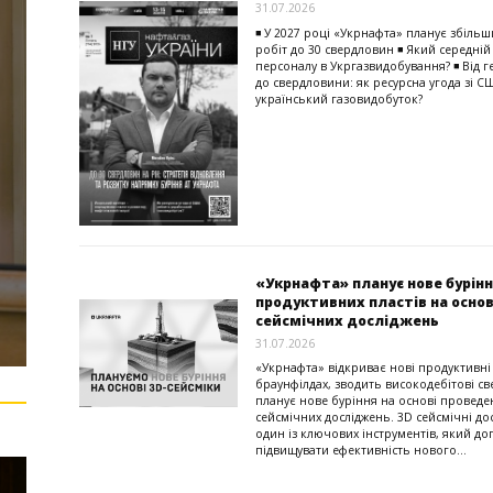
31.07.2026
◾ У 2027 році «Укрнафта» планує збільш
робіт до 30 свердловин ◾ Який середній 
персоналу в Укргазвидобування? ◾ Від г
до свердловини: як ресурсна угода зі С
український газовидобуток?
«Укрнафта» планує нове бурін
продуктивних пластів на основі
сейсмічних досліджень
31.07.2026
«Укрнафта» відкриває нові продуктивні
браунфілдах, зводить високодебітові с
планує нове буріння на основі проведе
сейсмічних досліджень. 3D сейсмічні д
один із ключових інструментів, який д
підвищувати ефективність нового...