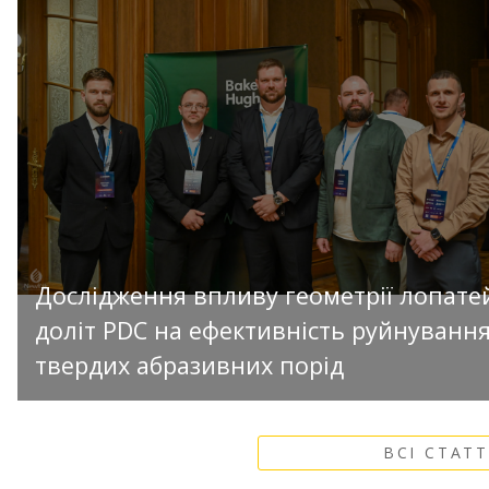
Дослідження впливу геометрії лопате
доліт PDC на ефективність руйнуванн
твердих абразивних порід
ВСІ СТАТТ