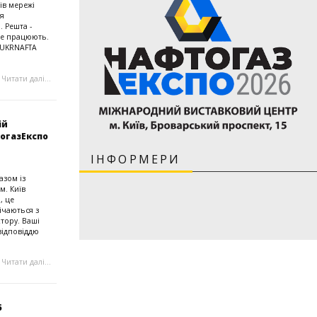
ів мережі
ся
 Решта -
не працюють.
К UKRNAFTA
Читати далі...
ій
тогазЕкспо
ІНФОРМЕРИ
азом із
м. Київ
, це
ічаються з
тору. Ваші
відповіддю
Читати далі...
6