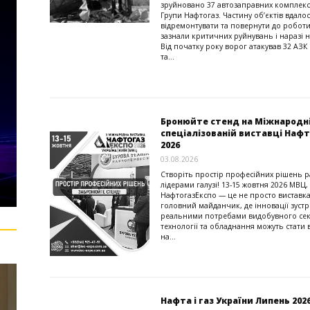
зруйновано 37 автозаправних комплекс
Групи Нафтогаз. Частину об’єктів вдало
відремонтувати та повернути до роботи.
зазнали критичних руйнувань і наразі 
Від початку року ворог атакував 32 АЗ
та...
Бронюйте стенд на Міжнародн
спеціалізованій виставці Наф
2026
03.08.2026
Створіть простір професійних рішень р
лідерами галузі! 13-15 жовтня 2026 МВЦ, 
НафтогазЕкспо — це не просто виставка
головний майданчик, де інновації зустр
реальними потребами видобувного сек
технології та обладнання можуть стати 
на...
Нафта і газ України Липень 202