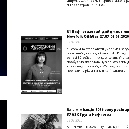
Широківській громаді Криворізького р
Дніпропетровщини. На...
31 Нафтогазовий дайджест но
Newfolk Oil&Gas 27.07-02.08.2026
03.08.2026
• Необхідно створювати умови для залу
інвестицій у газовидобуток – ДТЕК Нафто
основі 3D-сейсмічних досліджень Укрна
пробурила свердловину з початковим д
тонни нафти на добу • «Укрнафта» роз
програмне рішення для капітального...
За сім місяців 2026 року росія 
37 АЗК Групи Нафтогаз
03.08.2026
За сім місяців 2026 року внаслідок росі