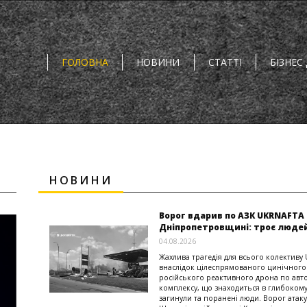
ГОЛОВНА
НОВИНИ
СТАТТІ
БІЗНЕС
НОВИНИ
Ворог вдарив по АЗК UKRNAFTA 
Дніпропетровщині: троє люде
04.08.2026
Жахлива трагедія для всього колективу
внаслідок цілеспрямованого цинічного
російського реактивного дрона по авт
комплексу, що знаходиться в глибокому
загинули та поранені люди. Ворог атаку