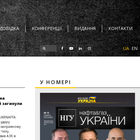
 ДОВІДКА
КОНФЕРЕНЦІЇ
ВИДАННЯ
КОНТАКТИ
UA
EN
У НОМЕРІ
на
й загинули
 UKRNAFTA:
 удару
озаправному
 тилу,
вав АЗК в