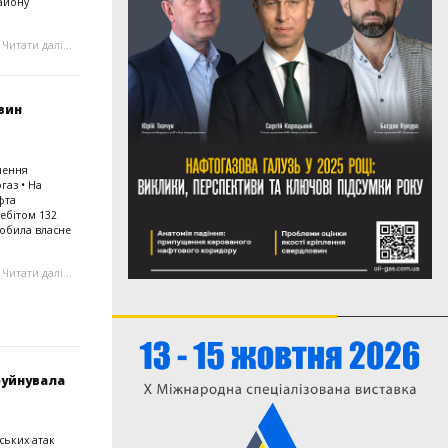
айону
Читати далі...
вин
чення
газ • На
фта
ебітом 132
робила власне
Читати далі...
зруйнувала
йських атак