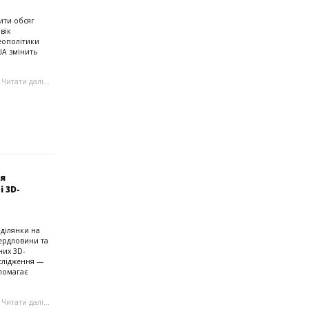
ити обсяг
вік
еополітики
ША змінить
Читати далі...
ня
 3D-
 ділянки на
вердловини та
них 3D-
ослідження —
опомагає
Читати далі...