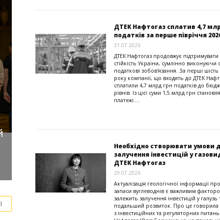
ДТЕК Нафтогаз сплатив 4,7 мл
податків за перше півріччя 202
31.07.2026
ДТЕК Нафтогаз продовжує підтримувати
стійкість України, сумлінно виконуючи 
податкові зобов'язання. За перші шість 
року компанії, що входять до ДТЕК Нафт
сплатили 4,7 млрд грн податків до бюдже
рівнів. Із цієї суми 1,5 млрд грн становл
платежі....
й
я
Необхідно створювати умови 
залучення інвестицій у газови
ДТЕК Нафтогаз
29.07.2026
Актуалізація геологічної інформації про
запаси вуглеводнів є важливим факторо
залежить залучення інвестицій у галузь т
І
подальший розвиток. Про це говорила
з інвестиційних та регуляторних питань