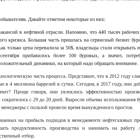
 обывателям. Давайте отметим некоторые из них:
вакансий в нефтяной отрасли. Напомню, что 440 тысяч рабочих
ого кризиса. Большая часть пришлась на сервисный бизнес бур
ак только цена перевалила за 50$, владельцы стали открывать 
ентября прибавилось более 100 буровых, а значит, потреб
положительный динамики, на который надо обращать внимание.
нологическую часть процесса. Представьте, что в 2012 году сл
 в 4 миллиона баррелей в сутки. Сегодня, в 2017 году, они д
ачит? Проще говоря, они увлеклись эффективностью произво
 сократилось с 29 до 20 дней. Выросли объемы использования 
ые менеджеры с пользой провели время вынужденного простоя.
ованных на прибыль подходов в менеджменте нефтегазовых пр
шать продуктивность производства и нанимать на работу 
ественный отбор.