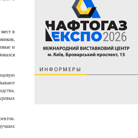
 мест в
овиков,
новые и
овался
ИНФОРМЕРЫ
анцевую
обывают
дства.
буровых
оектов.
лучших