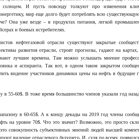
д солнцем. И пусть повсюду толкуют про изменения кли
энергетику, мир еще долго будет потреблять всю существующу
аче? Она уже везде – в продуктах питания, легкой промышле
йсерах и боевых истребителях.
истов нефтегазовой отрасли существуют закрытые сообществ
ективы развития отрасли, строят прогнозы, гадают на картах,
нают лучшие времена. Там можно услышать мнение професс
ровика и аспиранта. Так вот, в одном таком закрытом сообще
лить видение участников динамики цены на нефть в будущие 
у в 55-60$. В тоже время большинство членов указали год назад
апазону в 60-65$. А к концу декады на 2019 год члены сообщ
ть на уровне 70$. Что это значит? Возможно, это просто скл
о это совокупность субъективных мнений людей высшей компе
уют видение отраслевого будущего. И, судя по всему, появился