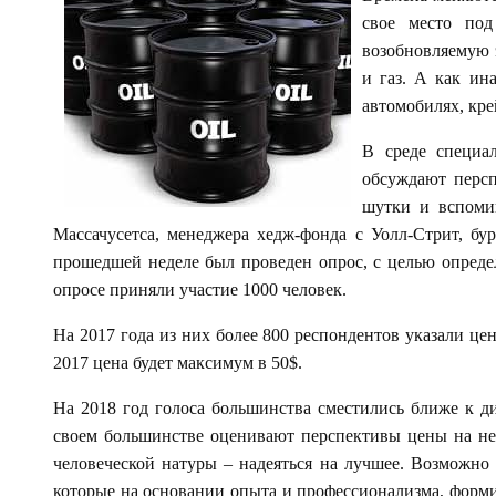
свое место по
возобновляемую 
и газ. А как ин
автомобилях, кре
В среде специал
обсуждают персп
шутки и вспоми
Массачусетса, менеджера хедж-фонда с Уолл-Стрит, бу
прошедшей неделе был проведен опрос, с целью опреде
опросе приняли участие 1000 человек.
На 2017 года из них более 800 респондентов указали цен
2017 цена будет максимум в 50$.
На 2018 год голоса большинства сместились ближе к ди
своем большинстве оценивают перспективы цены на неф
человеческой натуры – надеяться на лучшее. Возможн
которые на основании опыта и профессионализма, формир