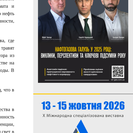
мата и
ю нефть
нности,
а, где
 травят
ора из
стве на
годы. В
, что в
ества в
онность
тенции,
 свет в