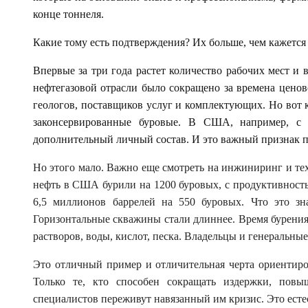
конце тоннеля.
Какие тому есть подтверждения? Их больше, чем кажется
Впервые за три года растет количество рабочих мест и 
нефтегазовой отрасли было сокращено за времена ценов
геологов, поставщиков услуг и комплектующих. Но вот к
законсервированные буровые. В США, например, с с
дополнительный личный состав. И это важный признак 
Но этого мало. Важно еще смотреть на инжиниринг и тех
нефть в США бурили на 1200 буровых, с продуктивностью
6,5 миллионов баррелей на 550 буровых. Что это зн
Горизонтальные скважины стали длиннее. Время бурения
растворов, воды, кислот, песка. Владельцы и генеральн
Это отличный пример и отличительная черта ориентир
Только те, кто способен сокращать издержки, повы
специалистов переживут навязанный им кризис. Это ест