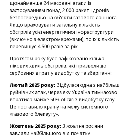
щонайменше 24 масовані атаки із
застосуванням понад 2 000 ракет і дронів
безпосередньо на об'єкти газового ланцюга.
Якщо враховувати загальну кількість
обстрілів усієї енергетичної інфраструктури
(включно з електромережами), то їх кількість
перевищує 4 500 разів за рік.
Протягом року було зафіксовано кілька
пікових хвиль обстрілів, які призвели до
серйозних втрат у видобутку та зберіганні:
Лютий 2025 року:
Відбулася одна з найбільш
руйнівних атак, через яку Україна тимчасово
втратила майже 50% обсягів видобутку газу.
Це поставило країну на межу системного
«газового блекауту».
Жовтень 2025 року:
3 жовтня росіяни
завдали найбільшого від початку