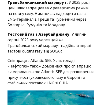
Трансбалканський маршрут:
У 2025 році
цей шлях запрацював у реверсному режимі
на повну силу. Ним почав надходити газ із
LNG-терміналів Греції та Туреччини через
Болгарію, Румунію та Молдову.
Тестовий газ з Азербайджану:
У липні-
серпні 2025 року через цей же
Трансбалканський маршрут надійшли перші
тестові обсяги газу від SOCAR.
Співпраця з Atlantic-SEE: У листопаді
«Нафтогаз» також домовився про співпрацю
з американською Atlantic-SEE для розширення
присутності українського газу в Європі та
стабільних поставок LNG зі США.