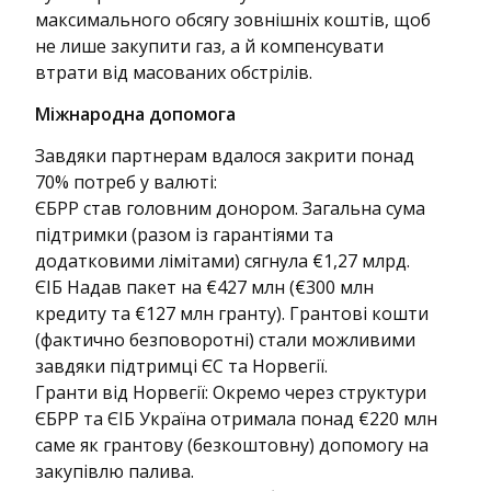
максимального обсягу зовнішніх коштів, щоб
не лише закупити газ, а й компенсувати
втрати від масованих обстрілів.
Міжнародна допомога
Завдяки партнерам вдалося закрити понад
70% потреб у валюті:
ЄБРР став головним донором. Загальна сума
підтримки (разом із гарантіями та
додатковими лімітами) сягнула €1,27 млрд.
ЄІБ Надав пакет на €427 млн (€300 млн
кредиту та €127 млн гранту). Грантові кошти
(фактично безповоротні) стали можливими
завдяки підтримці ЄС та Норвегії.
Гранти від Норвегії: Окремо через структури
ЄБРР та ЄІБ Україна отримала понад €220 млн
саме як грантову (безкоштовну) допомогу на
закупівлю палива.