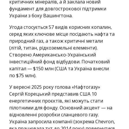
критичних мінералів, а й заклала новий
фундамент для довгострокової підтримки
України з боку Вашингтона.
Угода стосується 57 видів корисних копалин,
серед яких ключове місце посідають нафта та
природний газ, а також критичні метали
(літій, титан, рідкоземельні елементи).
Створено Американсько-Український
інвестиційний фонд відбудови. Початковий
капітал — $150 млн (США та Україна внесли
по $75 млн).
У вересні 2025 року голова «Нафтогазу»
Сергій Корецький представив США 10
енергетичних проєктів, які можуть стати
пілотними для фонду. Основний акцент — на
відновленні розробки сланцевого газу.
Україна запросила компанії (зокрема Chevron,
яка працювала тут до 2014 року) повернутися