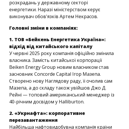
розкрадань у державному секторі
енергетики. Наразі міністерством керує
виконувач обов'язків Артем Некрасов.
Головні зміни в компаніях:
1. ТОВ «Бейкень Енергетика Україна»:
відхід від китайського капіталу
У червні 2025 року компанія офіційно змінила
власника. Замість китайської корпорації
Beiken Energy Group новим власником став
засновник Concorde Capital Ігор Мазепа.
Створено нову Наглядову раду, її очолив сам
Мазепа, а до складу також увійшов Джо Д.
Рейні — топовий американський менеджер із
40-річним досвідом у Halliburton.
2. «Укрнафта»: корпоративне
перезавантаження
Найбільша нафтовидобувна компанія країни