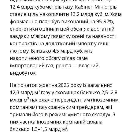
12,4 млрд кубометрів газу. Кабінет Міністрів
ставив ціль накопичити 13,2 млрд куб. м. Хоча
формально план був виконаний на 95-97%,
енергетики оцінили цей обсяг як достатній
завдяки м'якому початку осені та наявності
контрактів на додатковий імпорт у січні-
лютому. Близько 4,5 млрд куб. м із
накопиченого обсягу склав саме
імпортований газ, решта — власний
видобуток.
На початок жовтня 2025 року із загальних
12,3 млрд м³ газу у сховищах близько 2,5–2,8
млрд м³ належало нерезидентам (іноземним
компаніям) та українським трейдерам, які
тримали його в режимі «митного складу». З
них частка іноземних компаній склала
близько 1,3–1,5 млрд м³.