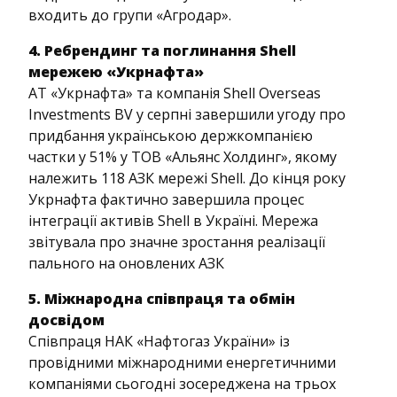
входить до групи «Агродар».
4. Ребрендинг та поглинання Shell
мережею «Укрнафта»
АТ «Укрнафта» та компанія Shell Overseas
Investments BV у серпні завершили угоду про
придбання українською держкомпанією
частки у 51% у ТОВ «Альянс Холдинг», якому
належить 118 АЗК мережі Shell. До кінця року
Укрнафта фактично завершила процес
інтеграції активів Shell в Україні. Мережа
звітувала про значне зростання реалізації
пального на оновлених АЗК
5. Міжнародна співпраця та обмін
досвідом
Співпраця НАК «Нафтогаз України» із
провідними міжнародними енергетичними
компаніями сьогодні зосереджена на трьох