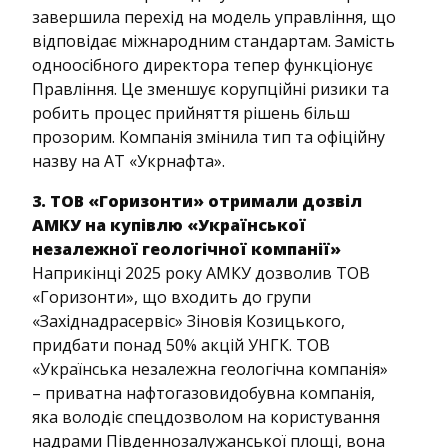
завершила перехід на модель управління, що
відповідає міжнародним стандартам. Замість
одноосібного директора тепер функціонує
Правління. Це зменшує корупційні ризики та
робить процес прийняття рішень більш
прозорим. Компанія змінила тип та офіційну
назву на АТ «Укрнафта».
3. ТОВ «Горизонти» отримали дозвіл
АМКУ на купівлю «Української
незалежної геологічної компанії»
Наприкінці 2025 року АМКУ дозволив ТОВ
«Горизонти», що входить до групи
«Західнадрасервіс» Зіновія Козицького,
придбати понад 50% акцій УНГК. ТОВ
«Українська незалежна геологічна компанія»
– приватна нафтогазовидобувна компанія,
яка володіє спецдозволом на користування
надрами Південнозалужанської площі, вона