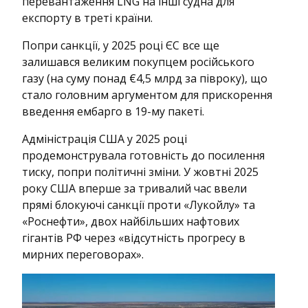
перевантаження LNG на інші судна для
експорту в треті країни.
Попри санкції, у 2025 році ЄС все ще
залишався великим покупцем російського
газу (на суму понад €4,5 млрд за півроку), що
стало головним аргументом для прискорення
введення ембарго в 19-му пакеті.
Адміністрація США у 2025 році
продемонструвала готовність до посилення
тиску, попри політичні зміни. У жовтні 2025
року США вперше за тривалий час ввели
прямі блокуючі санкції проти «Лукойлу» та
«Роснефти», двох найбільших нафтових
гігантів РФ через «відсутність прогресу в
мирних переговорах».