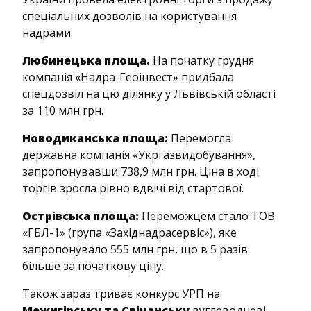
спеціальних дозволів на користування
надрами.
Любинецька площа.
На початку грудня
компанія «Надра-Геоінвест» придбала
спецдозвіл на цю ділянку у Львівській області
за 110 млн грн.
Новодиканська площа:
Перемогла
державна компанія «Укргазвидобування»,
запропонувавши 738,9 млн грн. Ціна в ході
торгів зросла рівно вдвічі від стартової.
Острівська площа:
Переможцем стало ТОВ
«ГБЛ-1» (група «Західнадрасервіс»), яке
запропонувало 555 млн грн, що в 5 разів
більше за початкову ціну.
Також зараз триває конкурс УРП на
Межигірську та Свічанську
вуглеводневі