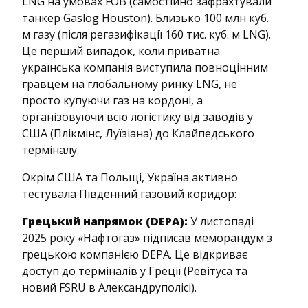
LNG на умовах FOB (самостійно зафрахтували
танкер Gaslog Houston). Близько 100 млн куб.
м газу (після регазифікації 160 тис. куб. м LNG).
Це перший випадок, коли приватна
українська компанія виступила повноцінним
гравцем на глобальному ринку LNG, не
просто купуючи газ на кордоні, а
організовуючи всю логістику від заводів у
США (Плікмінс, Луїзіана) до Клайпедського
терміналу.
Окрім США та Польщі, Україна активно
тестувала Південний газовий коридор:
Грецький напрямок (DEPA):
У листопаді
2025 року «Нафтогаз» підписав меморандум з
грецькою компанією DEPA. Це відкриває
доступ до терміналів у Греції (Ревітуса та
новий FSRU в Александруполісі).