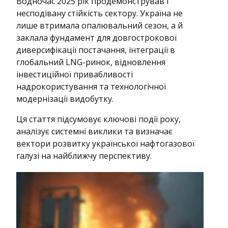
Водночас 2025 рік продемонстрував і
несподівану стійкість сектору. Україна не
лише втримала опалювальний сезон, а й
заклала фундамент для довгострокової
диверсифікації постачання, інтеграції в
глобальний LNG-ринок, відновлення
інвестиційної привабливості
надрокористування та технологічної
модернізації видобутку.
Ця стаття підсумовує ключові події року,
аналізує системні виклики та визначає
вектори розвитку української нафтогазової
галузі на найближчу перспективу.