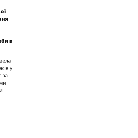
вої
вня
еби в
овела
сів у
 за
ими
и