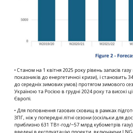
• Станом на 1 квітня 2025 року рівень запасів газу
показників до енергетичної кризи), і становить 3
до середніх зимових умов) протягом зимового сез
Україною та Росією в грудні 2024 року та високі 
Європі.
• Для поповнення газових сховищ в рамках підго
ЗПГ, ніж у попередні літні сезони (оскільки для 
приблизно 631 ТВт-год/~57 млрд кубометрів газу
введені в експлуатацію проекти, включаючи LNG-