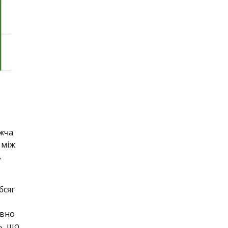
ижча
 між
в
бсяг
авно
ь, що