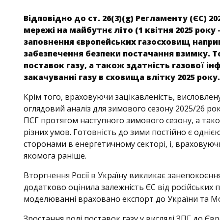
Відповідно до ст. 26(3)(g) Регламенту (ЄС) 2
мережі на майбутнє літо (1 квітня 2025 року 
заповнення європейських газосховищ наприк
забезпечення безпеки постачання взимку. Т
поставок газу, а також здатність газової і
закачуванні газу в сховища влітку 2025 року.
Крім того, враховуючи зацікавленість, висловле
оглядовий аналіз для зимового сезону 2025/26 рок
ПСГ протягом наступного зимового сезону, а тако
різних умов. Готовність до зими постійно є одн
сторонами в енергетичному секторі, і, враховуючи
якомога раніше.
Вторгнення Росії в Україну викликає занепокоєн
додатково оцінила залежність ЄС від російських п
моделюванні враховано експорт до України та М
Зростання ролі поставок газу у вигляді ЗПГ до Єв