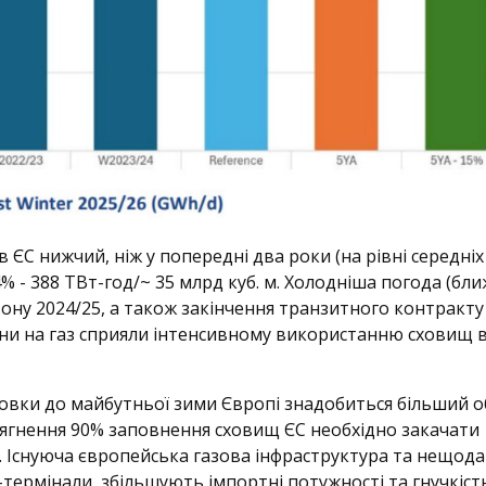
 в ЄС нижчий, ніж у попередні два роки (на рівні середніх
4% - 388 ТВт-год/~ 35 млрд куб. м. Холодніша погода (бл
ону 2024/25, а також закінчення транзитного контракту
ціни на газ сприяли інтенсивному використанню сховищ 
товки до майбутньої зими Європі знадобиться більший о
досягнення 90% заповнення сховищ ЄС необхідно закачати
). Існуюча європейська газова інфраструктура та нещод
термінали, збільшують імпортні потужності та гнучкіст