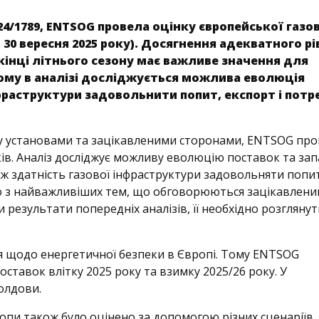
024/1789, ENTSOG провела оцінку європейської газо
- 30 вересня 2025 року). Досягнення адекватного рі
інці літнього сезону має важливе значення для
ому в аналізі досліджується можлива еволюція
нфраструктури задовольнити попит, експорт і потр
ну установами та зацікавленими сторонами, ENTSOG пр
ів. Аналіз досліджує можливу еволюцію поставок та запа
ж здатність газової інфраструктури задовольняти попит
ією з найважливіших тем, що обговорюються зацікавлен
 результати попередніх аналізів, її необхідно розглянут
ня щодо енергетичної безпеки в Європі. Тому ENTSOG
оставок влітку 2025 року та взимку 2025/26 року. У
олдови.
ропи також було оцінено за допомогою різних сценаріїв