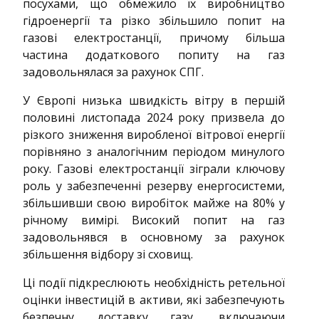
посухами, що обмежило їх виробництво
гідроенергії та різко збільшило попит на
газові електростанції, причому більша
частина додаткового попиту на газ
задовольнялася за рахунок СПГ.
У Європі низька швидкість вітру в першій
половині листопада 2024 року призвела до
різкого зниження виробленої вітрової енергії
порівняно з аналогічним періодом минулого
року. Газові електростанції зіграли ключову
роль у забезпеченні резерву енергосистеми,
збільшивши свою виробіток майже на 80% у
річному вимірі. Високий попит на газ
задовольнявся в основному за рахунок
збільшення відбору зі сховищ.
Ці події підкреслюють необхідність ретельної
оцінки інвестицій в активи, які забезпечують
безпечну доставку газу, включаючи