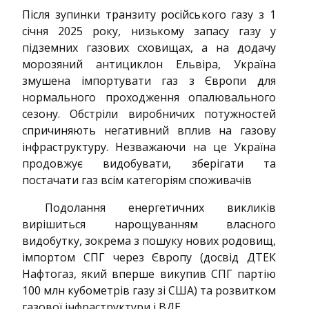
Після зупинки транзиту російського газу з 1
січня 2025 року, низькому запасу газу у
підземних газових сховищах, а на додачу
морозяний антициклон Ельвіра, Україна
змушена імпортувати газ з Європи для
нормального проходження опалювального
сезону. Обстріли виробничих потужностей
спричиняють негативний вплив на газову
інфраструктуру. Незважаючи на це Україна
продовжує видобувати, зберігати та
постачати газ всім категоріям споживачів
Подолання енергетичних викликів
вирішиться нарощуванням власного
видобутку, зокрема з пошуку нових родовищ,
імпортом СПГ через Європу (досвід ДТЕК
Нафтогаз, який вперше викупив СПГ партію
100 млн кубометрів газу зі США) та розвитком
газової інфраструктури і ВДЕ.