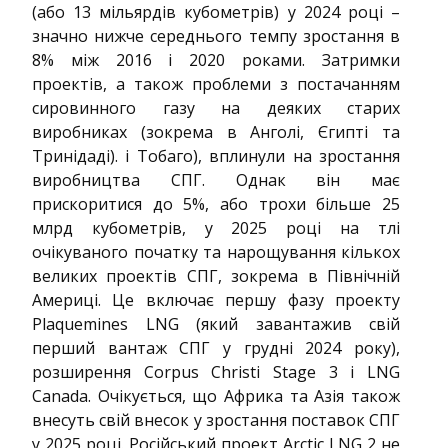
(або 13 мільярдів кубометрів) у 2024 році –
значно нижче середнього темпу зростання в
8% між 2016 і 2020 роками. Затримки
проектів, а також проблеми з постачанням
сировинного газу на деяких старих
виробниках (зокрема в Анголі, Єгипті та
Тринідаді). і Тобаго), вплинули на зростання
виробництва СПГ. Однак він має
прискоритися до 5%, або трохи більше 25
млрд кубометрів, у 2025 році на тлі
очікуваного початку та нарощування кількох
великих проектів СПГ, зокрема в Північній
Америці. Це включає першу фазу проекту
Plaquemines LNG (який завантажив свій
перший вантаж СПГ у грудні 2024 року),
розширення Corpus Christi Stage 3 і LNG
Canada. Очікується, що Африка та Азія також
внесуть свій внесок у зростання поставок СПГ
у 2025 році. Російський проект Arctic LNG 2 не