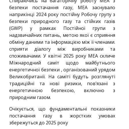
Спираючись на багаторічну роботу МЕА з
безпеки постачання газу, МЕА заснувало
наприкінці 2024 року постійну Робочу групу з
безпеки природного газу та стійких газів
(GWP) у рамках Постійної групи з
надзвичайних питань, метою якої є сприяння
обміну даними та інформацією між її членами.
сприяти діалогу між виробниками та
споживачами. У квітні 2025 року МЕА скличе
Міжнародний саміт щодо майбутнього
енергетичної безпеки , організований урядом
Великобританії. На саміті будуть розглянуті
традиційні та нові ризики, пов’язані з
енергетичною безпекою, включно з
природним газом.
Очікується, що фундаментальні показники
постачання газу в жорстких умовах
збережуться до 2025 року