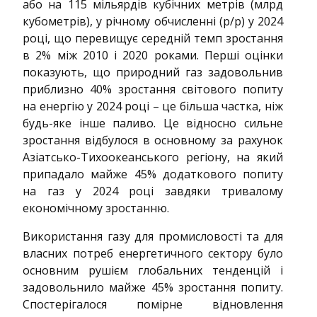
або на 115 мільярдів кубічних метрів (млрд
кубометрів), у річному обчисленні (р/р) у 2024
році, що перевищує середній темп зростання
в 2% між 2010 і 2020 роками. Перші оцінки
показують, що природний газ задовольнив
приблизно 40% зростання світового попиту
на енергію у 2024 році – це більша частка, ніж
будь-яке інше паливо. Це відносно сильне
зростання відбулося в основному за рахунок
Азіатсько-Тихоокеанського регіону, на який
припадало майже 45% додаткового попиту
на газ у 2024 році завдяки тривалому
економічному зростанню.
Використання газу для промисловості та для
власних потреб енергетичного сектору було
основним рушієм глобальних тенденцій і
задовольнило майже 45% зростання попиту.
Спостерігалося помірне відновлення