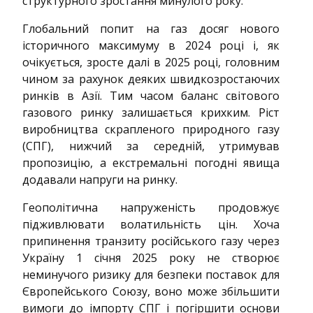
структурного зростання минулого року.
Глобальний попит на газ досяг нового
історичного максимуму в 2024 році і, як
очікується, зросте далі в 2025 році, головним
чином за рахунок деяких швидкозростаючих
ринків в Азії. Тим часом баланс світового
газового ринку залишається крихким. Ріст
виробництва скрапленого природного газу
(СПГ), нижчий за середній, утримував
пропозицію, а екстремальні погодні явища
додавали напруги на ринку.
Геополітична напруженість продовжує
підживлювати волатильність цін. Хоча
припинення транзиту російського газу через
Україну 1 січня 2025 року не створює
неминучого ризику для безпеки поставок для
Європейського Союзу, воно може збільшити
вимоги до імпорту СПГ і погіршити основи