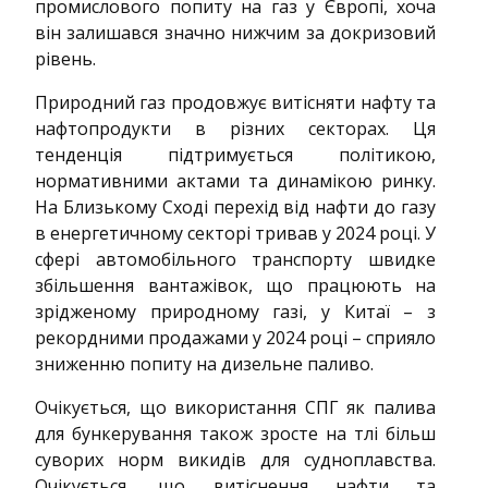
промислового попиту на газ у Європі, хоча
він залишався значно нижчим за докризовий
рівень.
Природний газ продовжує витісняти нафту та
нафтопродукти в різних секторах. Ця
тенденція підтримується політикою,
нормативними актами та динамікою ринку.
На Близькому Сході перехід від нафти до газу
в енергетичному секторі тривав у 2024 році. У
сфері автомобільного транспорту швидке
збільшення вантажівок, що працюють на
зрідженому природному газі, у Китаї – з
рекордними продажами у 2024 році – сприяло
зниженню попиту на дизельне паливо.
Очікується, що використання СПГ як палива
для бункерування також зросте на тлі більш
суворих норм викидів для судноплавства.
Очікується, що витіснення нафти та