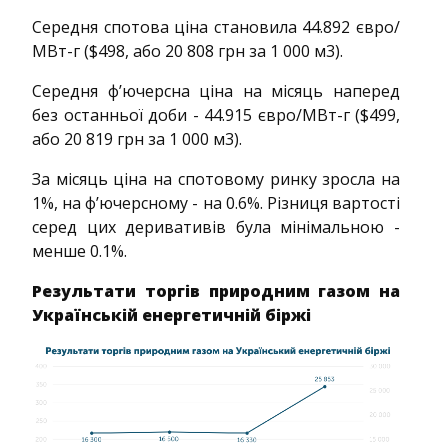
Середня спотова ціна становила 44.892 євро/
МВт-г ($498, або 20 808 грн за 1 000 м3).
Середня ф’ючерсна ціна на місяць наперед
без останньої доби - 44.915 євро/МВт-г ($499,
або 20 819 грн за 1 000 м3).
За місяць ціна на спотовому ринку зросла на
1%, на ф’ючерсному - на 0.6%. Різниця вартості
серед цих деривативів була мінімальною -
менше 0.1%.
Результати торгів природним газом на
Українській енергетичній біржі