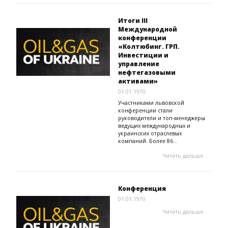
Итоги ІІI
Международной
конференции
«Колтюбинг. ГРП.
Инвестиции и
управление
нефтегазовыми
активами»
01.01.1970
Участниками львовской
конференции стали
руководители и топ-менеджеры
ведущих международных и
украинских отраслевых
компаний. Более 86...
Читать дальше...
Конференция
01.01.1970
Читать дальше...