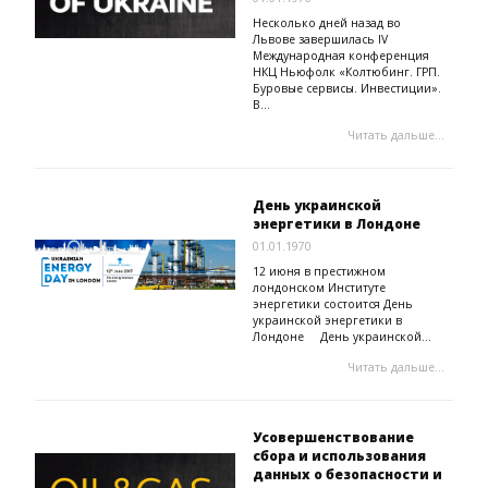
Несколько дней назад во
Львове завершилась IV
Международная конференция
НКЦ Ньюфолк «Колтюбинг. ГРП.
Буровые сервисы. Инвестиции».
В...
Читать дальше...
День украинской
энергетики в Лондоне
01.01.1970
12 июня в престижном
лондонском Институте
энергетики состоится День
украинской энергетики в
Лондоне День украинской...
Читать дальше...
Усовершенствование
сбора и использования
данных о безопасности и