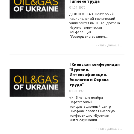
гигиене труда
01.01.1970
ДТЭК НЕФТЕГАЗ Полтавский
национальный технический
университет им. Ю.Кондратюка
Научно-техническая
конференция
"Усовершенствование...
Читать дальше...
I Киевская конференция
"Бурение.
Интенсификация.
Экология и Охрана
труда"
01.01.1970
v> В начале ноября
Нефтегазовый
консультационный центр
Ньюфолк провёл I Киевскую
конференцию «Бурение.
Интенсификация....
Читать дальше...