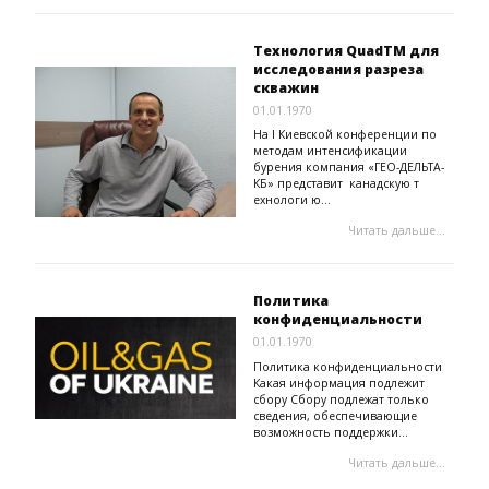
Технология QuadTM для
исследования разреза
скважин
01.01.1970
На I Киевской конференции по
методам интенсификации
бурения компания «ГЕО-ДЕЛЬТА-
КБ» представит канадскую т
ехнологи ю...
Читать дальше...
Политика
конфиденциальности
01.01.1970
Политика конфиденциальности
Какая информация подлежит
сбору Сбору подлежат только
сведения, обеспечивающие
возможность поддержки...
Читать дальше...