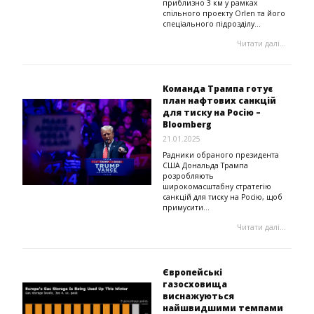
приблизно 3 км у рамках
спільного проекту Orlen та його
спеціального підрозділу...
Читати далі...
Команда Трампа готує
план нафтових санкцій
для тиску на Росію –
Bloomberg
21.01.2025
Радники обраного президента
США Дональда Трампа
розробляють
широкомасштабну стратегію
санкцій для тиску на Росію, щоб
примусити...
Читати далі...
Європейські
газосховища
виснажуються
найшвидшими темпами