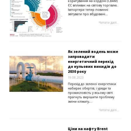
коригування на кордоні (CBAM)
ЄС впливає на світову торгівлю.
Імпортери тепер повинні
звітувати про вбудовані...
Читати далі...
Як зелений водень може
запровадити
енергетичний перехід
до нульових викидів до
2030 року
19.08.2023
Перехід до зеленої енергетики
набирає обертів, і уряди та
промисловість у всьому світі
прагнуть вирішити проблему
зміни клімату,...
Читати далі...
Ціни на нафту Brent