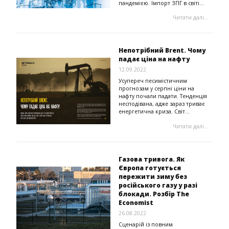
пандемією. Імпорт ЗПГ в світі...
Читати далі...
Непотрібний Brent. Чому
падає ціна на нафту
12.09.2022
Усупереч песимістичним
прогнозам у серпні ціни на
нафту почали падати. Тенденція
несподівана, адже зараз триває
енергетична криза. Світ...
Читати далі...
Газова тривога. Як
Європа готується
пережити зиму без
російського газу у разі
блокади. Розбір The
Economist
26.08.2022
Сценарій із повним