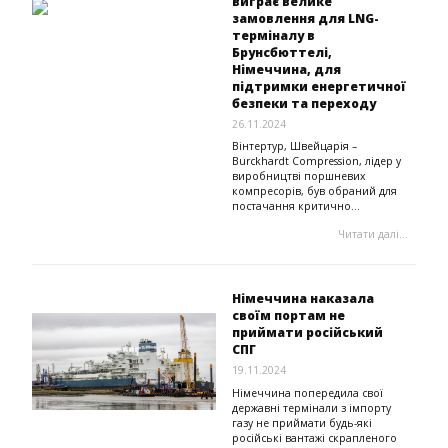
виграє велике
замовлення для LNG-
терміналу в
Брунсбюттелі,
Німеччина, для
підтримки енергетичної
безпеки та переходу
26.11.2024
Вінтертур, Швейцарія –
Burckhardt Compression, лідер у
виробництві поршневих
компресорів, був обраний для
постачання критично...
Читати далі...
Німеччина наказала
своїм портам не
приймати російський
СПГ
19.11.2024
Німеччина попередила свої
державні термінали з імпорту
газу не приймати будь-які
російські вантажі скрапленого