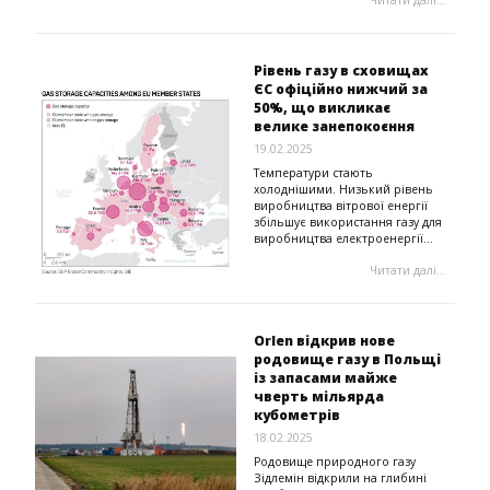
Рівень газу в сховищах
ЄС офіційно нижчий за
50%, що викликає
велике занепокоєння
19.02.2025
Температури стають
холоднішими. Низький рівень
виробництва вітрової енергії
збільшує використання газу для
виробництва електроенергії...
Читати далі...
Orlen відкрив нове
родовище газу в Польщі
із запасами майже
чверть мільярда
кубометрів
18.02.2025
Родовище природного газу
Зідлемін відкрили на глибині