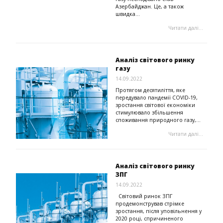
Азербайджан. Це, а також
швидка...
Читати далі...
Аналіз світового ринку
газу
14.09.2022
Протягом десятиліття, яке
передувало пандемії COVID-19,
зростання світової економіки
стимулювало збільшення
споживання природного газу,...
Читати далі...
Аналіз світового ринку
ЗПГ
14.09.2022
Світовий ринок ЗПГ
продемонстрував стрімке
зростання, після уповільнення у
2020 році, спричиненого