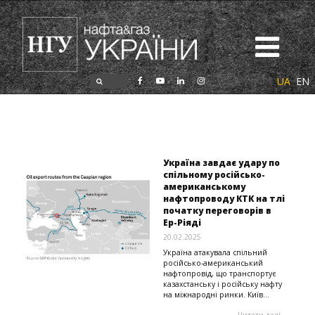
UA
EN
Україна завдає удару по
спільному російсько-
американському
нафтопроводу КТК на тлі
початку переговорів в
Ер-Ріяді
20.02.2025
Україна атакувала спільний
російсько-американський
нафтопровід, що транспортує
казахстанську і російську нафту
на міжнародні ринки. Київ...
Читати далі...