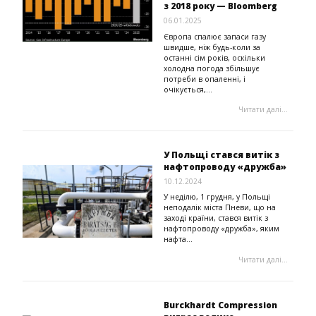
з 2018 року — Bloomberg
06.01.2025
Європа спалює запаси газу
швидше, ніж будь-коли за
останні сім років, оскільки
холодна погода збільшує
потреби в опаленні, і
очікується,...
Читати далі...
У Польщі стався витік з
нафтопроводу «дружба»
10.12.2024
У неділю, 1 грудня, у Польщі
неподалік міста Пневи, що на
заході країни, стався витік з
нафтопроводу «дружба», яким
нафта...
Читати далі...
Burckhardt Compression