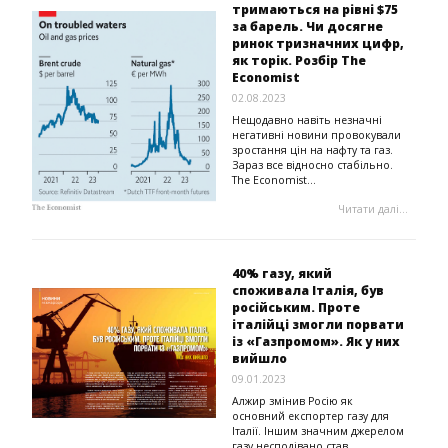
тримаються на рівні $75
за барель. Чи досягне
ринок тризначних цифр,
як торік. Розбір The
Economist
02.08.2023
Нещодавно навіть незначні
негативні новини провокували
зростання цін на нафту та газ.
Зараз все відносно стабільно.
The Economist...
Читати далі...
40% газу, який
споживала Італія, був
російським. Проте
італійці змогли порвати
із «Газпромом». Як у них
вийшло
09.01.2023
Алжир змінив Росію як
основний експортер газу для
Італії. Іншим значним джерелом
газу несподівано став