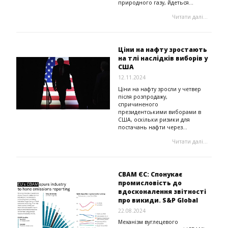
природного газу, йдеться...
Читати далі...
Ціни на нафту зростають
на тлі наслідків виборів у
США
12.11.2024
Ціни на нафту зросли у четвер
після розпродажу,
спричиненого
президентськими виборами в
США, оскільки ризики для
постачань нафти через...
Читати далі...
CBAM ЄС: Спонукає
промисловість до
вдосконалення звітності
про викиди. S&P Global
22.08.2024
Механізм вуглецевого