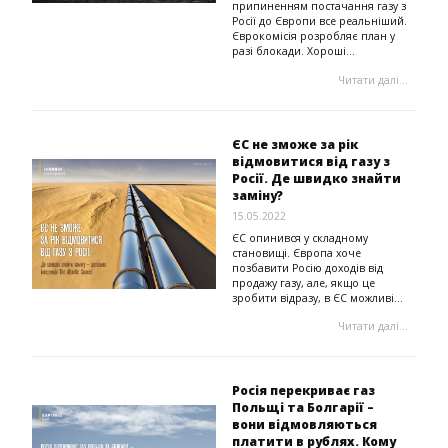
припиненням постачання газу з
Росії до Європи все реальніший.
Єврокомісія розробляє план у
разі блокади. Хороші...
Читати далі...
ЄС не зможе за рік
відмовитися від газу з
Росії. Де швидко знайти
заміну?
15.05.2022
ЄС опинився у складному
становищі. Європа хоче
позбавити Росію доходів від
продажу газу, але, якщо це
зробити відразу, в ЄС можливі...
Читати далі...
Росія перекриває газ
Польщі та Болгарії –
вони відмовляються
платити в рублях. Кому