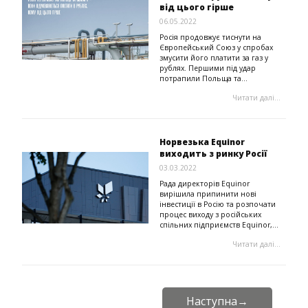
від цього гірше
06.05.2022
Росія продовжує тиснути на
Європейський Союз у спробах
змусити його платити за газ у
рублях. Першими під удар
потрапили Польща та...
Читати далі...
Норвезька Equinor
виходить з ринку Росії
03.03.2022
Рада директорів Equinor
вирішила припинити нові
інвестиції в Росію та розпочати
процес виходу з російських
спільних підприємств Equinor,...
Читати далі...
Наступна
→